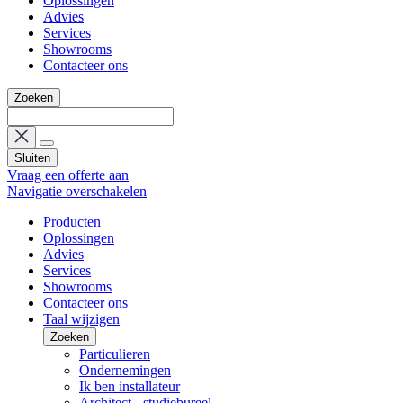
Oplossingen
Advies
Services
Showrooms
Contacteer ons
Zoeken
Sluiten
Vraag een offerte aan
Navigatie overschakelen
Producten
Oplossingen
Advies
Services
Showrooms
Contacteer ons
Taal wijzigen
Zoeken
Particulieren
Ondernemingen
Ik ben installateur
Architect - studiebureel