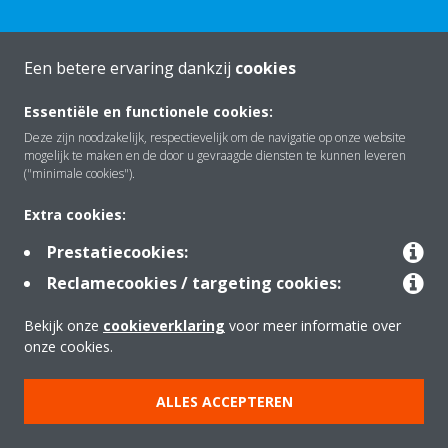
Een betere ervaring dankzij
cookies
Over Daikin
Essentiële en functionele cookies:
Deze zijn noodzakelijk, respectievelijk om de navigatie op onze website
mogelijk te maken en de door u gevraagde diensten te kunnen leveren
Oplossingen
("minimale cookies").
Extra cookies:
Contact
Prestatiecookies:
Reclamecookies / targeting cookies:
Tools
Bekijk onze
cookieverklaring
voor meer informatie over
onze cookies.
Copyright © Daikin
ALLES ACCEPTEREN
Juridische kennisgeving
Cookieverklaring