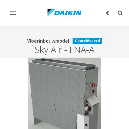
Navigatie
Zoek
omschakelen
omsc
Vloerinbouwmodel
Gearchiveerd
Sky Air
-
FNA-A