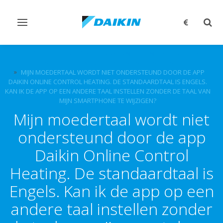
Navigatie
Zoek
omschakelen
omsc
VEEL GESTELDE VRAGEN OVER WARMTEPOMPEN, AIRCO EN
ANDERE DAIKIN PRODUCTEN EN DIENSTEN.
MIJN MOEDERTAAL WORDT NIET ONDERSTEUND DOOR DE APP
DAIKIN ONLINE CONTROL HEATING. DE STANDAARDTAAL IS ENGELS.
KAN IK DE APP OP EEN ANDERE TAAL INSTELLEN ZONDER DE TAAL VAN
MIJN SMARTPHONE TE WIJZIGEN?
Mijn moedertaal wordt niet
ondersteund door de app
Daikin Online Control
Heating. De standaardtaal is
Engels. Kan ik de app op een
andere taal instellen zonder