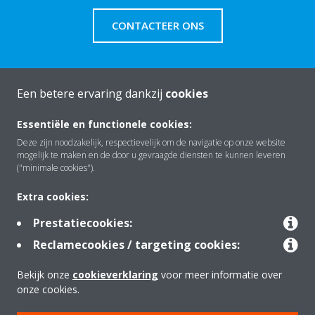
CONTACTEER ONS
Een betere ervaring dankzij
cookies
Over Daikin
Essentiële en functionele cookies:
Deze zijn noodzakelijk, respectievelijk om de navigatie op onze website
mogelijk te maken en de door u gevraagde diensten te kunnen leveren
Oplossingen
("minimale cookies").
Extra cookies:
Contact
Prestatiecookies:
Reclamecookies / targeting cookies:
Tools
Bekijk onze
cookieverklaring
voor meer informatie over
onze cookies.