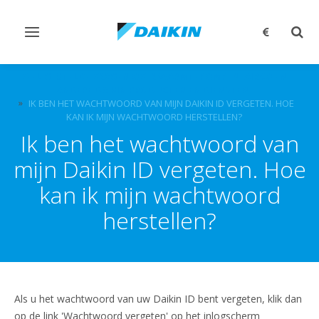
Navigatie
Zoek
omschakelen
omsc
VEEL GESTELDE VRAGEN OVER WARMTEPOMPEN, AIRCO EN
ANDERE DAIKIN PRODUCTEN EN DIENSTEN.
IK BEN HET WACHTWOORD VAN MIJN DAIKIN ID VERGETEN. HOE
KAN IK MIJN WACHTWOORD HERSTELLEN?
Ik ben het wachtwoord van
mijn Daikin ID vergeten. Hoe
kan ik mijn wachtwoord
herstellen?
Als u het wachtwoord van uw Daikin ID bent vergeten, klik dan
op de link 'Wachtwoord vergeten' op het inlogscherm