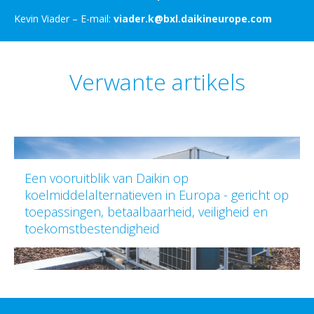
Kevin Viader – E-mail:
viader.k@bxl.daikineurope.com
Verwante artikels
Een vooruitblik van Daikin op
koelmiddelalternatieven in Europa - gericht op
toepassingen, betaalbaarheid, veiligheid en
toekomstbestendigheid