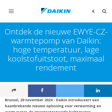
Navigatie
Zoek
omschakelen
omsc
Ontdek de nieuwe EWYE-CZ-
warmtepomp van Daikin:
hoge temperatuur, lage
koolstofuitstoot, maximaal
rendement
Brussel, 20 november 2024 - Daikin introduceert een
baanbrekende nieuwe oplossing voor verwarming en
warm water, de invertergestuurde lucht/water-