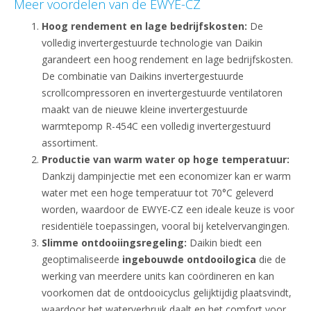
Meer voordelen van de EWYE-CZ
Hoog rendement en lage bedrijfskosten:
De
volledig invertergestuurde technologie van Daikin
garandeert een hoog rendement en lage bedrijfskosten.
De combinatie van Daikins invertergestuurde
scrollcompressoren en invertergestuurde ventilatoren
maakt van de nieuwe kleine invertergestuurde
warmtepomp R-454C een volledig invertergestuurd
assortiment.
Productie van warm water op hoge temperatuur:
Dankzij dampinjectie met een economizer kan er warm
water met een hoge temperatuur tot 70°C geleverd
worden, waardoor de EWYE-CZ een ideale keuze is voor
residentiële toepassingen, vooral bij ketelvervangingen.
Slimme ontdooiingsregeling:
Daikin biedt een
geoptimaliseerde
ingebouwde ontdooilogica
die de
werking van meerdere units kan coördineren en kan
voorkomen dat de ontdooicyclus gelijktijdig plaatsvindt,
waardoor het waterverbruik daalt en het comfort voor