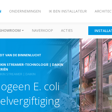
N
ONDERNEMINGEN
IK BEN INSTALLATEUR
ARCHITEC
SHOWROOM
NAVERKOOP
ACTIES
INSTALLA
EIT VAN DE BINNENLUCHT
IKIN STREAMER-TECHNOLOGIE | DAIKIN
ERIËN
IN STREAMER | DAIKIN
geen E. coli
lvergiftiging