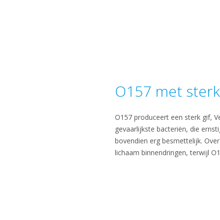
O157 met sterke
O157 produceert een sterk gif, Ve
gevaarlijkste bacteriën, die ern
bovendien erg besmettelijk. Over 
lichaam binnendringen, terwijl O