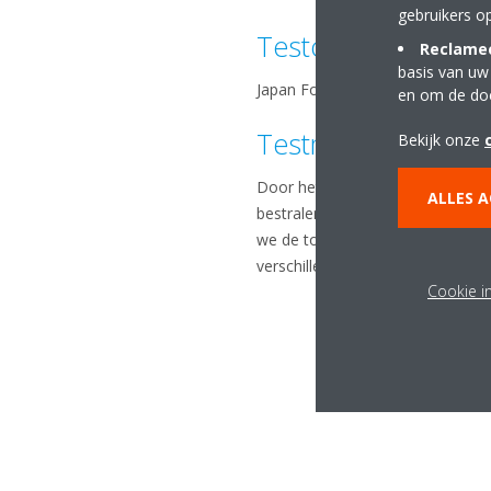
gebruikers o
Testorganisatie
Reclamec
basis van uw
Japan Food Research Laboratori
en om de do
Testmethode
Bekijk onze
Door het O 157echovirus gedurend
ALLES 
bestralen met de Streamer en de
we de toestand van het achterg
verschillende bestralingstijden in
Cookie i