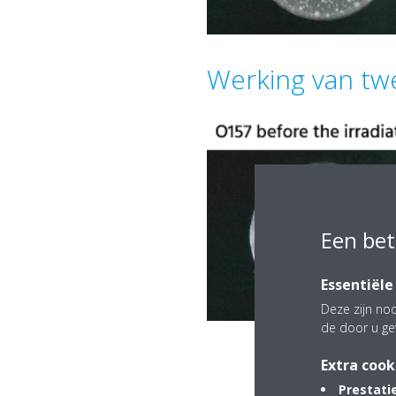
Werking van tw
Een bet
Essentiële
Deze zijn noo
de door u ge
Extra cook
Prestati