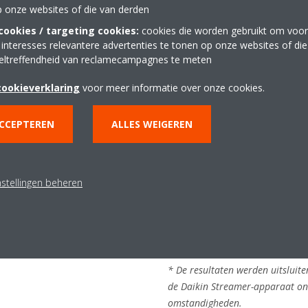
p onze websites of die van derden
ookies / targeting cookies:
cookies die worden gebruikt om voor
 interesses relevantere advertenties te tonen op onze websites of di
es
eltreffendheid van reclamecampagnes te meten
cookieverklaring
voor meer informatie over onze cookies.
e 1, 2, 3, 4, 8 uur te
ACCEPTEREN
ALLES WEIGEREN
 celculturen te enten, hebben
ebleven O157 bekeken per
Er kon na 2 uur bestraling me
 de Streamer.
overleven bij gebruik van twee u
nstellingen beheren
gebruik van een unit, wat beve
effectiever is. Daarenboven wer
beschermend effect na 3 uur 99,
twee units.
* De resultaten werden uitslui
de Daikin Streamer-apparaat on
omstandigheden.