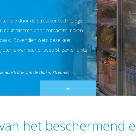
nten die door de Streamer-technologie
 neutraliseren door contact te maken
rzaakt. Bovendien werd deze keer
roter is wanneer er twee Streamer-units
demonstratie van de Daikin Streamer-
Scroll
to
content
van het beschermend ef