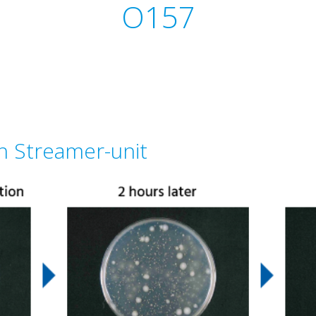
O157
n Streamer-unit