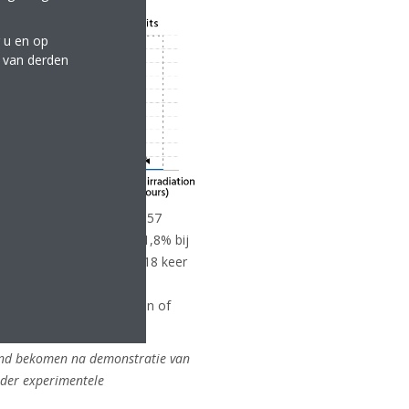
 u en op
e van derden
t de Streamer 0,1% van O157
nits, in vergelijking met 1,8% bij
stigt dat de bescherming 18 keer
d bevestigd dat het
9% is, bij gebruik van een of
tend bekomen na demonstratie van
der experimentele