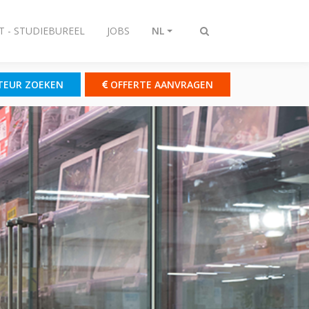
T - STUDIEBUREEL
JOBS
NL
Zoeken
omschakelen
TEUR ZOEKEN
OFFERTE AANVRAGEN