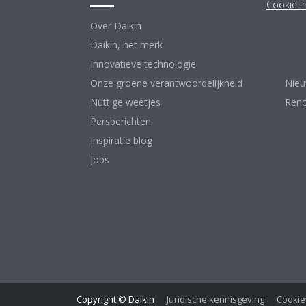
Cookie i
Over Daikin
Airc
Daikin, het merk
War
Innovatieve technologieën
Luch
Onze groene verantwoordelijkheid
Nie
Nuttige weetjes
Reno
Persberichten
Inspiratie blog
Jobs
Copyright © Daikin
Juridische kennisgeving
Cookie