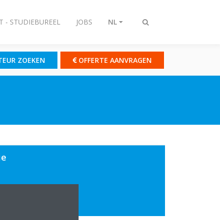
T - STUDIEBUREEL
JOBS
NL
Zoeken
omschakelen
TEUR ZOEKEN
OFFERTE AANVRAGEN
ie