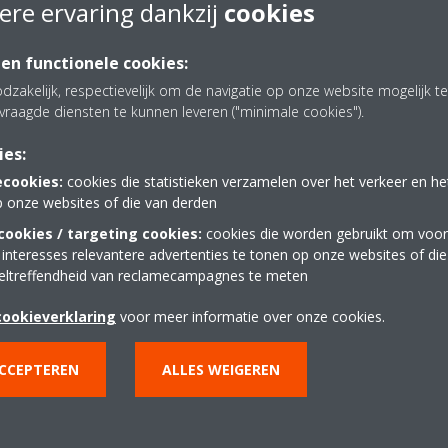
ere ervaring dankzij
cookies
 en functionele cookies:
dzakelijk, respectievelijk om de navigatie op onze website mogelijk 
vraagde diensten te kunnen leveren ("minimale cookies").
Hulp nodig?
ies:
ecookies:
cookies die statistieken verzamelen over het verkeer en h
CONTACTEER ONS
p onze websites of die van derden
ookies / targeting cookies:
cookies die worden gebruikt om voor
 interesses relevantere advertenties te tonen op onze websites of di
eltreffendheid van reclamecampagnes te meten
cookieverklaring
voor meer informatie over onze cookies.
ACCEPTEREN
ALLES WEIGEREN
lossingen
Contact