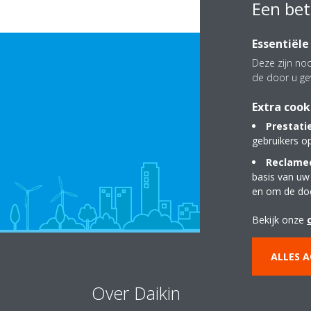
Een bet
Essentiële
Deze zijn noo
de door u ge
Extra cook
Prestati
gebruikers o
Reclamec
basis van uw
en om de do
Bekijk onze
ALLES 
Over Daikin
Op