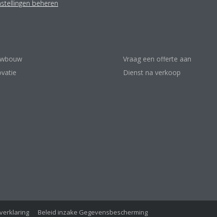
nstellingen beheren
o
Bezoek onze showrooms
mtepompen
Contacteer Daikin
treiniger
Contacteer een installateur
uwbouw
Vraag een offerte aan
vatie
Dienst na verkoop
verklaring
Beleid inzake Gegevensbescherming