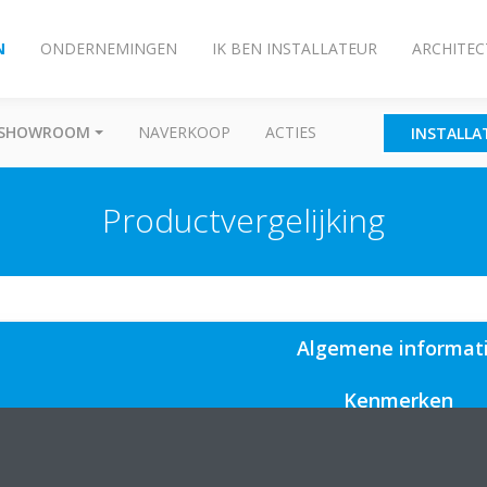
N
ONDERNEMINGEN
IK BEN INSTALLATEUR
ARCHITEC
SHOWROOM
NAVERKOOP
ACTIES
INSTALLA
Productvergelijking
Algemene informat
Kenmerken
Voordelen