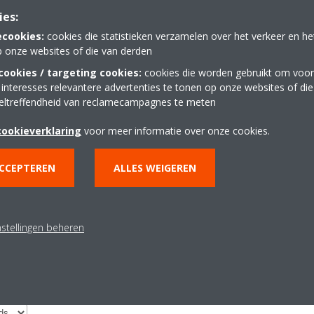
ies:
ecookies:
cookies die statistieken verzamelen over het verkeer en h
p onze websites of die van derden
ookies / targeting cookies:
cookies die worden gebruikt om voor
ECHNISCHE PRODUCTDETAILS
BEKIJK DE TECHNISCHE
 interesses relevantere advertenties te tonen op onze websites of di
eltreffendheid van reclamecampagnes te meten
cookieverklaring
voor meer informatie over onze cookies.
ACCEPTEREN
ALLES WEIGEREN
Documentatie
nstellingen beheren