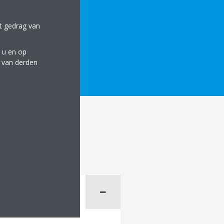
et gedrag van
 u en op
 PRODUCTDETAILS
e van derden