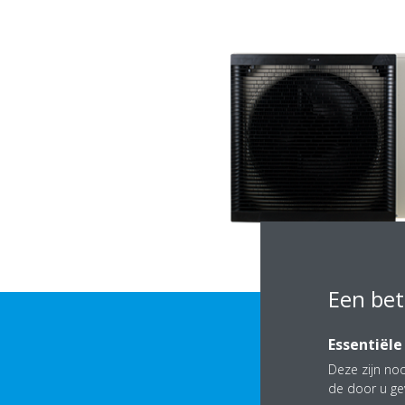
Een bet
Essentiële
Deze zijn noo
de door u ge