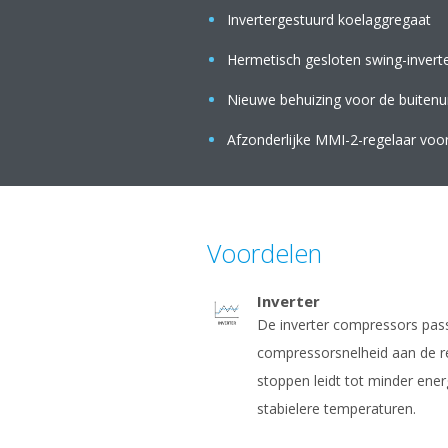
Invertergestuurd koelaggregaat
Hermetisch gesloten swing-inver
Nieuwe behuizing voor de buitenu
Afzonderlijke MMI-2-regelaar voor 
Voordelen
Inverter
De inverter compressors pas
compressorsnelheid aan de re
stoppen leidt tot minder ener
stabielere temperaturen.