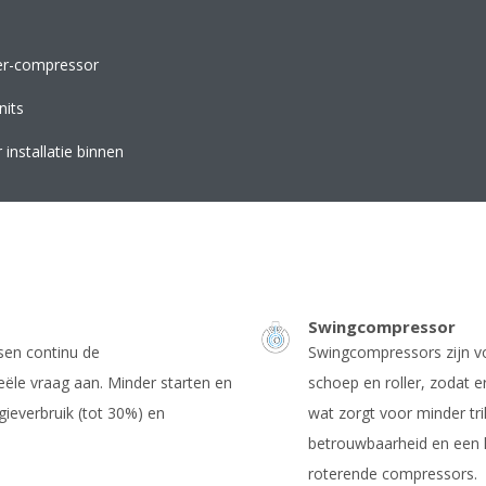
ter-compressor
nits
installatie binnen
Swingcompressor
sen continu de
Swingcompressors zijn v
ële vraag aan. Minder starten en
schoep en roller, zodat 
gieverbruik (tot 30%) en
wat zorgt voor minder tril
betrouwbaarheid en een h
roterende compressors.