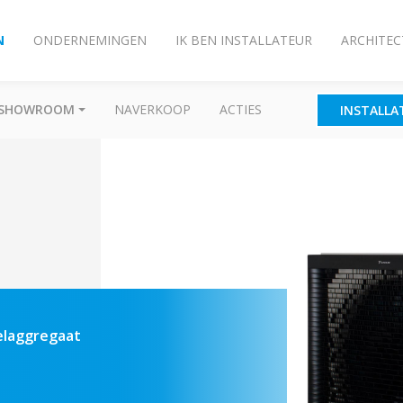
N
ONDERNEMINGEN
IK BEN INSTALLATEUR
ARCHITEC
SHOWROOM
NAVERKOOP
ACTIES
INSTALLA
elaggregaat