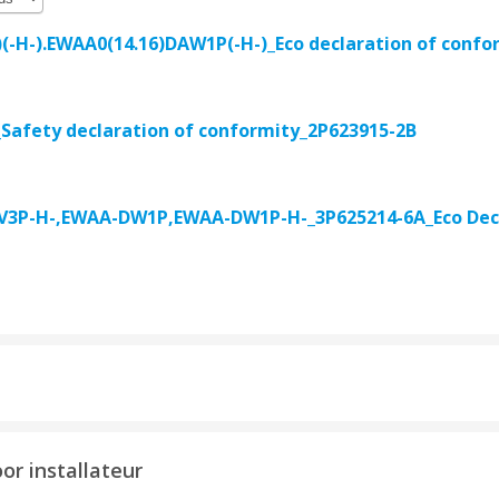
(-H-).EWAA0(14.16)DAW1P(-H-)_Eco declaration of confo
afety declaration of conformity_2P623915-2B
3P-H-,EWAA-DW1P,EWAA-DW1P-H-_3P625214-6A_Eco Decl
oor installateur