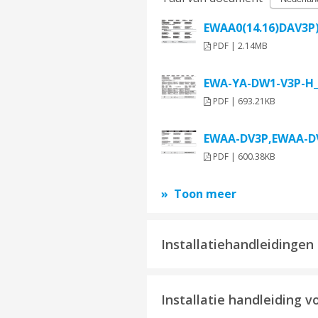
EWAA0(14.16)DAV3P)
PDF | 2.14MB
EWA-YA-DW1-V3P-H_S
PDF | 693.21KB
EWAA-DV3P,EWAA-DV
PDF | 600.38KB
Toon meer
Installatiehandleidingen
Installatie handleiding v