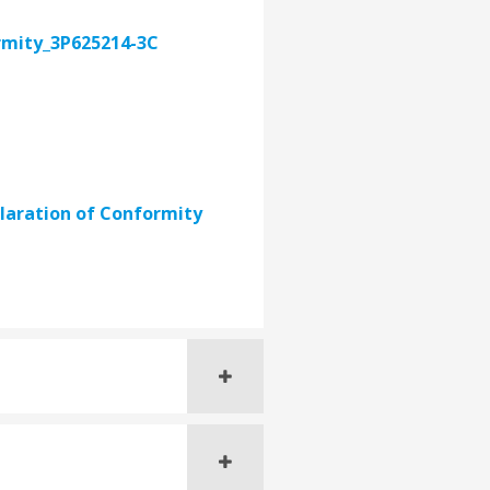
rmity_3P625214-3C
aration of Conformity