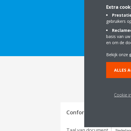
Extra cook
Prestati
gebruikers o
Reclamec
DOWNLOAD DE T
basis van uw
en om de do
Bekijk onze
ALLES 
Cookie i
Conformiteitsattesten
Taal van document