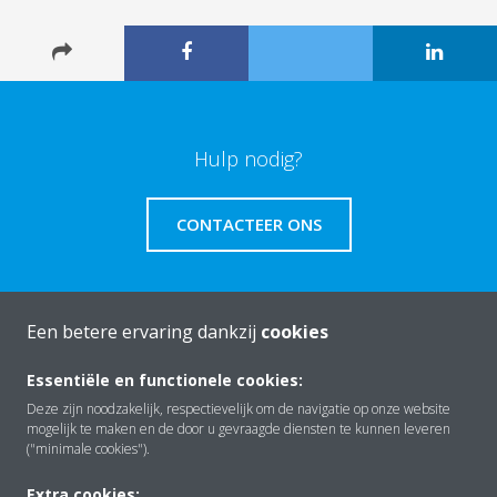
Hulp nodig?
CONTACTEER ONS
Een betere ervaring dankzij
cookies
Over Daikin
Essentiële en functionele cookies:
Deze zijn noodzakelijk, respectievelijk om de navigatie op onze website
mogelijk te maken en de door u gevraagde diensten te kunnen leveren
Oplossingen
("minimale cookies").
Extra cookies: