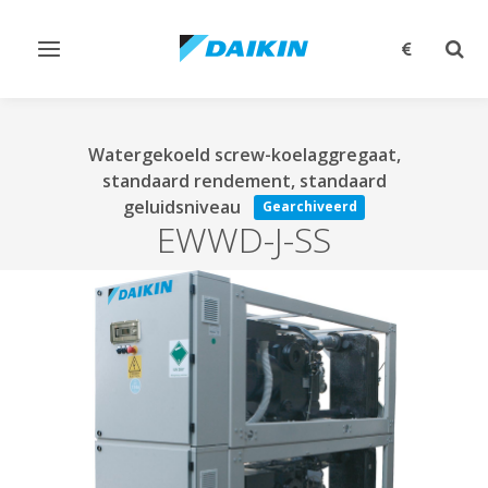
Navigatie
Zoek
omschakelen
omsc
Watergekoeld screw-koelaggregaat,
standaard rendement, standaard
geluidsniveau
Gearchiveerd
EWWD-J-SS