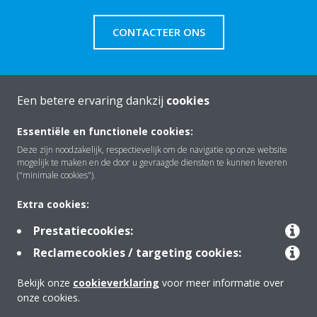
CONTACTEER ONS
Een betere ervaring dankzij
cookies
Over Daikin
Essentiële en functionele cookies:
Deze zijn noodzakelijk, respectievelijk om de navigatie op onze website
mogelijk te maken en de door u gevraagde diensten te kunnen leveren
Oplossingen
("minimale cookies").
Extra cookies:
Contact
Prestatiecookies:
Reclamecookies / targeting cookies:
Tools
Bekijk onze
cookieverklaring
voor meer informatie over
onze cookies.