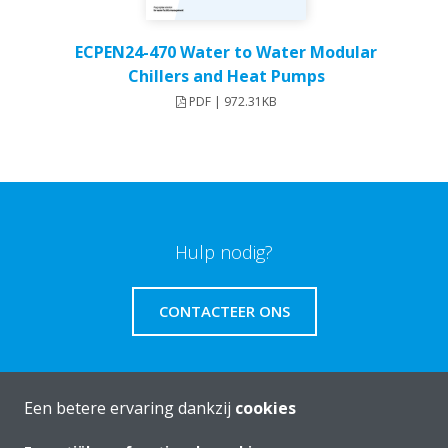
ECPEN24-470 Water to Water Modular
Chillers and Heat Pumps
PDF | 972.31KB
Hulp nodig?
CONTACTEER ONS
Een betere ervaring dankzij
cookies
Over Daikin