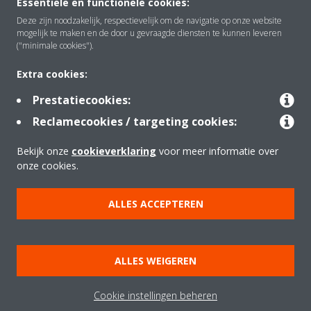
Essentiële en functionele cookies:
Deze zijn noodzakelijk, respectievelijk om de navigatie op onze website
mogelijk te maken en de door u gevraagde diensten te kunnen leveren
Oplossingen
("minimale cookies").
Extra cookies:
Contact
Prestatiecookies:
Reclamecookies / targeting cookies:
Tools
Bekijk onze
cookieverklaring
voor meer informatie over
onze cookies.
Copyright © Daikin
ALLES ACCEPTEREN
Juridische kennisgeving
Cookieverklaring
Beleid inzake Gegevensbescherming
Bedrijfsethiek
ALLES WEIGEREN
Verkoopsvoorwaarden
Richtlijnen "Netiquette"
Data Act
Cookie instellingen beheren