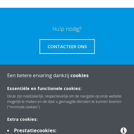
Hulp nodig?
CONTACTEER ONS
Een betere ervaring dankzij
cookies
Over Daikin
Essentiële en functionele cookies:
Deze zijn noodzakelijk, respectievelijk om de navigatie op onze website
mogelijk te maken en de door u gevraagde diensten te kunnen leveren
Oplossingen
("minimale cookies").
Extra cookies:
Contact
Prestatiecookies: