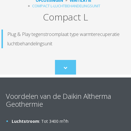
OPLOSSINGEN
VENTILATIE
COMPACT L-LUCHTBEHANDELINGSUNIT
Compact L
Plug & Play tegenstroomplaat type warmterecuperatie
luchtbehandelingsunit
Scroll
to
content
Voordelen van de Daikin Altherma
Geothermie
Luchtstroom
: Tot 3400 m³/h