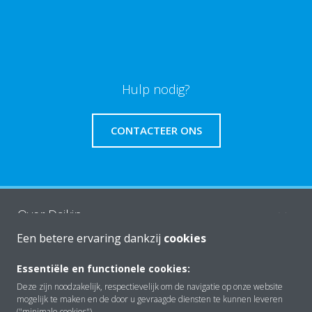
Hulp nodig?
CONTACTEER ONS
Over Daikin
Een betere ervaring dankzij
cookies
Oplossingen
Essentiële en functionele cookies:
Deze zijn noodzakelijk, respectievelijk om de navigatie op onze website
mogelijk te maken en de door u gevraagde diensten te kunnen leveren
("minimale cookies").