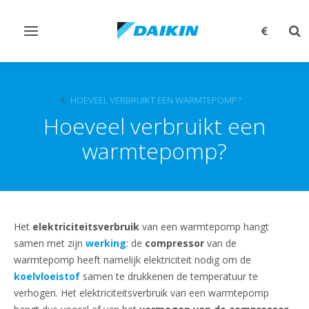
Navigatie
Zo
omschakelen
om
VEEL GESTELDE VRAGEN OVER WARMTEPOMPEN, AIRCO EN
ANDERE DAIKIN PRODUCTEN EN DIENSTEN.
HOEVEEL VERBRUIKT EEN WARMTEPOMP?
Hoeveel verbruikt een
warmtepomp?
Het
elektriciteitsverbruik
van een warmtepomp hangt
samen met zijn
werking
: de
compressor
van de
warmtepomp heeft namelijk elektriciteit nodig om de
koelvloeistof
samen te drukkenen de temperatuur te
verhogen. Het elektriciteitsverbruik van een warmtepomp