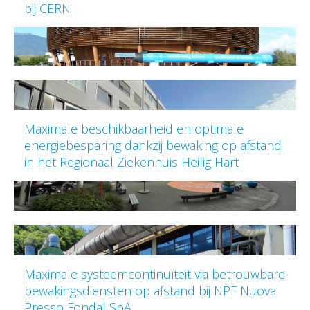
bij CERN
Maximale beschikbaarheid en optimale
energiebesparing dankzij bewaking op afstand
in het Regionaal Ziekenhuis Heilig Hart
Maximale systeemcontinuïteit via betrouwbare
bewakingsdiensten op afstand bij NPF Nuova
Presso Fondal SpA