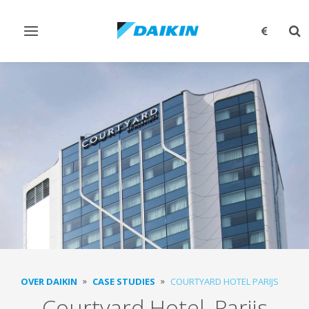
Navigatie
Zo
omschakelen
om
OVER DAIKIN
CASE STUDIES
COURTYARD HOTEL PARIJS
Courtyard Hotel, Parijs