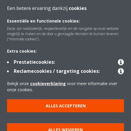
Een betere ervaring dankzij
cookies
Over Daikin
Essentiële en functionele cookies:
Deze zijn noodzakelijk, respectievelijk om de navigatie op onze website
mogelijk te maken en de door u gevraagde diensten te kunnen leveren
Oplossingen
("minimale cookies").
Extra cookies:
Contact
Prestatiecookies:
Reclamecookies / targeting cookies:
Tools
Bekijk onze
cookieverklaring
voor meer informatie over
onze cookies.
Copyright © Daikin
ALLES ACCEPTEREN
Juridische kennisgeving
Cookieverklaring
Beleid inzake Gegevensbescherming
Bedrijfsethiek
ALLES WEIGEREN
Verkoopsvoorwaarden
Richtlijnen "Netiquette"
Data Act