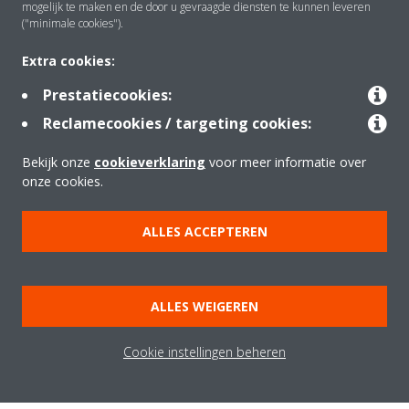
mogelijk te maken en de door u gevraagde diensten te kunnen leveren
Oplossingen
("minimale cookies").
Extra cookies:
Contact
Prestatiecookies:
Reclamecookies / targeting cookies:
Tools
Bekijk onze
cookieverklaring
voor meer informatie over
onze cookies.
ALLES ACCEPTEREN
Copyright © Daikin
Juridische kennisgeving
Cookieverklaring
Beleid inzake Gegevensbescherming
Bedrijfsethiek
ALLES WEIGEREN
Verkoopsvoorwaarden
Richtlijnen "Netiquette"
Data Act
Cookie instellingen beheren