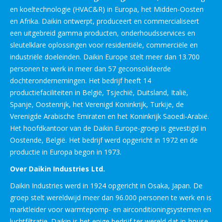
en koeltechnologie (HVAC&R) in Europa, het Midden-Oosten
en Afrika. Daikin ontwerpt, produceert en commercialiseert
een uitgebreid gamma producten, onderhoudsservices en
sleutelklare oplossingen voor residentiële, commerciële en
industriële doeleinden. Daikin Europe stelt meer dan 13.700
personen te werk in meer dan 57 geconsolideerde
dochterondernemingen. Het bedrijf heeft 14
productiefaciliteiten in België, Tsjechië, Duitsland, Italië,
Spanje, Oostenrijk, het Verenigd Koninkrijk, Turkije, de
Verenigde Arabische Emiraten en het Koninkrijk Saoedi-Arabië.
Het hoofdkantoor van de Daikin Europe-groep is gevestigd in
Oostende, België. Het bedrijf werd opgericht in 1972 en de
productie in Europa begon in 1973.
Over Daikin Industries Ltd.
Daikin Industries werd in 1924 opgericht in Osaka, Japan. De
groep stelt wereldwijd meer dan 96.000 personen te werk en is
marktleider voor warmtepomp- en airconditioningsystemen en
luchtfiltratie. Daikin is het enige bedrijf ter wereld dat in-house