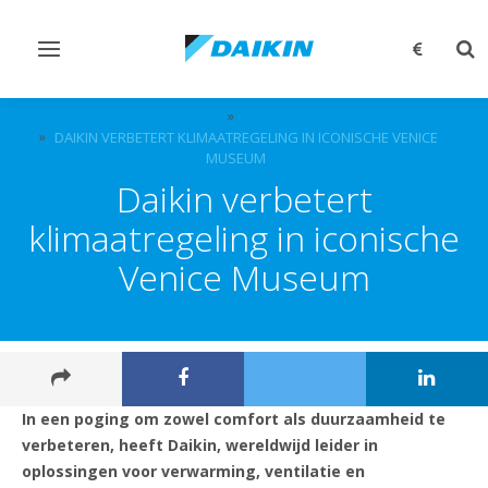
Navigatie
Zo
omschakelen
om
OVER DAIKIN
CASE STUDIES
DAIKIN VERBETERT KLIMAATREGELING IN ICONISCHE VENICE
MUSEUM
Daikin verbetert
klimaatregeling in iconische
Venice Museum
In een poging om zowel comfort als duurzaamheid te
verbeteren, heeft Daikin, wereldwijd leider in
oplossingen voor verwarming, ventilatie en