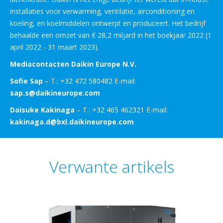
installaties voor verwarming, ventilatie, airconditioning en
koeling, en koelmiddelen ontwerpt en produceert. Het bedrijf
behaalde een omzet van € 28,2 miljard in het boekjaar 2022 (1
april 2022 - 31 maart 2023).
Mediacontacten Daikin Europe N.V.
Sofie Sap
– T.: +32 472 580482 E-mail:
sap.s@daikineurope.com
Daisuke Kakinaga
– T.: +32 465 462321 E-mail:
kakinaga.d@bxl.daikineurope.com
Verwante artikels