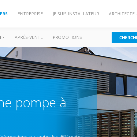
IERS
ENTREPRISE
JE SUIS INSTALLATEUR
ARCHITECTE 
M
APRÈS-VENTE
PROMOTIONS
CHERCH
une pompe à