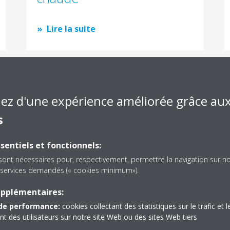
Lire la suite
iez d'une expérience améliorée grâce au
Une chaudière qui vaut
s
largement la peine
d’investir !
sentiels et fonctionnels:
sont nécessaires pour, respectivement, permettre la navigation sur n
es services demandés (« cookies minimum»).
Lire la suite
upplémentaires:
de performance:
cookies collectant des statistiques sur le trafic et l
 des utilisateurs sur notre site Web ou des sites Web tiers