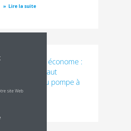
Lire la suite
x
Un chauffage économe :
chaudière à haut
rendement ou pompe à
chaleur ?
otre site Web
Lire la suite
e