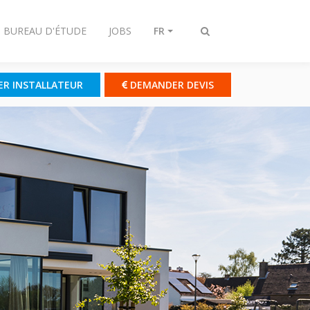
- BUREAU D'ÉTUDE
JOBS
FR
Afficher/masquer
recherche
ER INSTALLATEUR
DEMANDER DEVIS