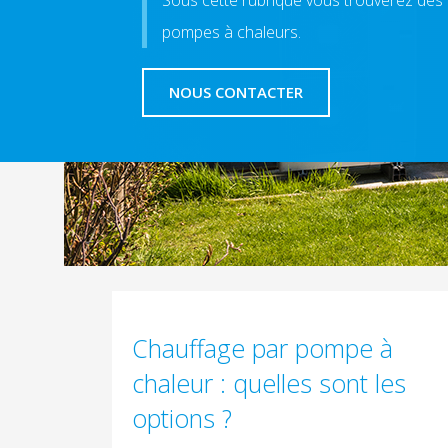
Sous cette rubrique vous trouverez des i
pompes à chaleurs.
NOUS CONTACTER
Chauffage par pompe à
chaleur : quelles sont les
options ?