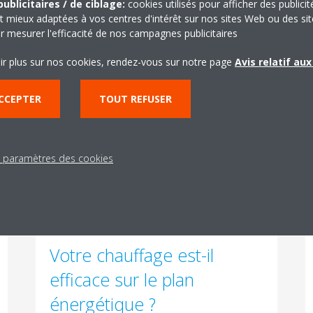
ublicitaires / de ciblage:
cookies utilisés pour afficher des publicit
t mieux adaptées à vos centres d'intérêt sur nos sites Web ou des sit
r mesurer l'efficacité de nos campagnes publicitaires
Une pompe à chaleur
ir plus sur nos cookies, rendez-vous sur notre page
Avis relatif au
hybride reliée au chauffage
CCEPTER
TOUT REFUSER
central en 4 questions
Lire la suite
s paramètres des cookies
Votre chauffage est-il
efficace sur le plan
énergétique ?