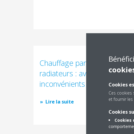
Bénéfic
Chauffage par le sol ou
cookie
radiateurs : avantages et
inconvénients
Cookies es
Ces cookies 
et fournir l
Lire la suite
Cookies s
Cookies 
comportement