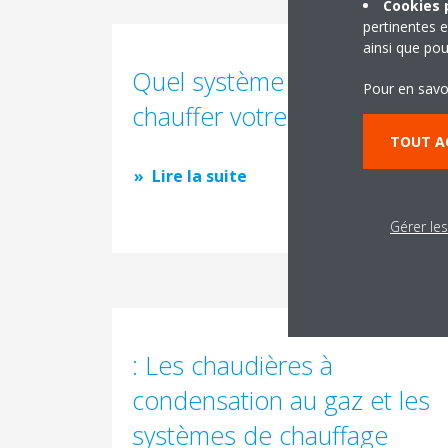
Cookies p
pertinentes e
ainsi que pou
Quel système choisir pour
Pour en savo
chauffer votre maison ?
TOUT A
Lire la suite
Gérer le
: Les chaudières à
condensation au gaz et les
systèmes de chauffage