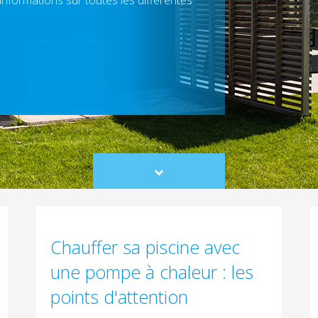
nformations sur toutes les différentes
Scroll
to
content
Chauffer sa piscine avec
une pompe à chaleur : les
points d'attention