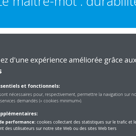
Le maître-mot : durabilit
rabilité primait également,
tériaux de qualité ont été
iez d'une expérience améliorée grâce au
iques de pointe écologiques. Par
s
s différentes entreprises ont
s ne nous engageons qu’avec
sentiels et fonctionnels:
 de bonnes références et dont
alité
», détaille Patric De Pauw,
sont nécessaires pour, respectivement, permettre la navigation sur n
 Pour les plans, leur choix
es services demandés (« cookies minimum»).
itectes gantois CAAN architecten.
upplémentaires:
 la décoration d’intérieur et
de performance:
cookies collectant des statistiques sur le trafic et l
tionné et de la ventilation.
 des utilisateurs sur notre site Web ou des sites Web tiers