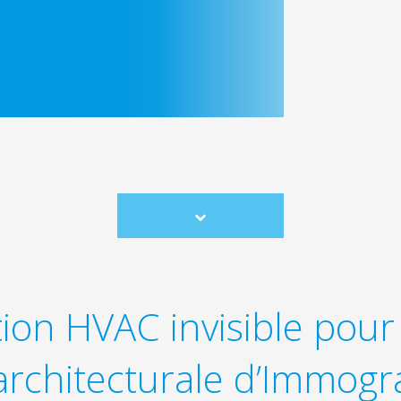
Scroll
to
content
tion HVAC invisible pour 
architecturale d’Immogr