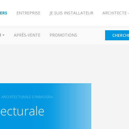
IERS
ENTREPRISE
JE SUIS INSTALLATEUR
ARCHITECTE 
M
APRÈS-VENTE
PROMOTIONS
CHERCH
E ARCHITECTURALE D'IMMOGRA
tecturale