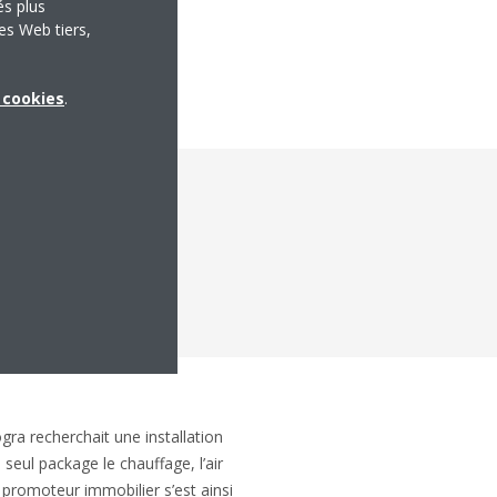
és plus
es Web tiers,
x cookies
.
VAC
a recherchait une installation
seul package le chauffage, l’air
e promoteur immobilier s’est ainsi