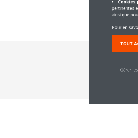
Cookies p
pertinentes e
ainsi que pou
Pour en savo
TOUT A
Un
Gérer le