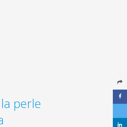
la perle
a