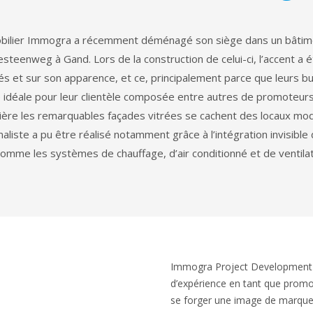
ilier Immogra a récemment déménagé son siège dans un bâtime
esteenweg à Gand. Lors de la construction de celui-ci, l’accent a é
sés et sur son apparence, et ce, principalement parce que leurs bu
e idéale pour leur clientèle composée entre autres de promoteurs
rière les remarquables façades vitrées se cachent des locaux mo
maliste a pu être réalisé notamment grâce à l’intégration invisible 
omme les systèmes de chauffage, d’air conditionné et de ventilat
Immogra Project Development
d’expérience en tant que promot
se forger une image de marque 