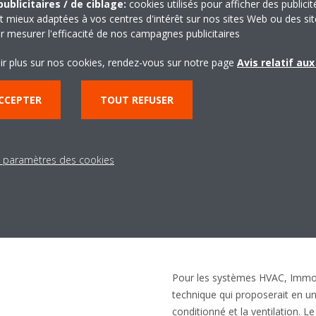
ublicitaires / de ciblage:
cookies utilisés pour afficher des publicit
t mieux adaptées à vos centres d'intérêt sur nos sites Web ou des sit
r mesurer l'efficacité de nos campagnes publicitaires
ir plus sur nos cookies, rendez-vous sur notre page
Avis relatif au
CCEPTER
TOUT REFUSER
 seul package pour l'H
s paramètres des cookies
Pour les systèmes HVAC, Immogr
technique qui proposerait en un 
conditionné et la ventilation. L