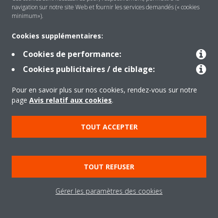
navigation sur notre site Web et fournir les services demandés (« cookies
minimum»).
Cookies supplémentaires:
Cookies de performance:
Cookies publicitaires / de ciblage:
Daikin Emura, solution design pour le
Pour en savoir plus sur nos cookies, rendez-vous sur notre
résidentiel
page
Avis relatif aux cookies
.
Jetons un coup d'œil sur cet appartement du centre de
TOUT ACCEPTER
Milan, la célèbre capitale italienne du design et de la
mode. Avez-vous remarqué la nouvelle unité Daikin
Emura blanche au mur ? C'est une élégante conception
qui s'intègre parfaitement à l'intérieur.
TOUT REFUSER
LIRE LA SUITE
Gérer les paramètres des cookies