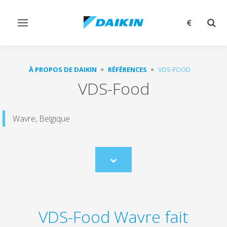
Afficher/masquer
Affi
navigation
rech
À PROPOS DE DAIKIN
RÉFÉRENCES
VDS-FOOD
VDS-Food
Wavre, Belgique
Scroll
to
content
VDS-Food Wavre fait