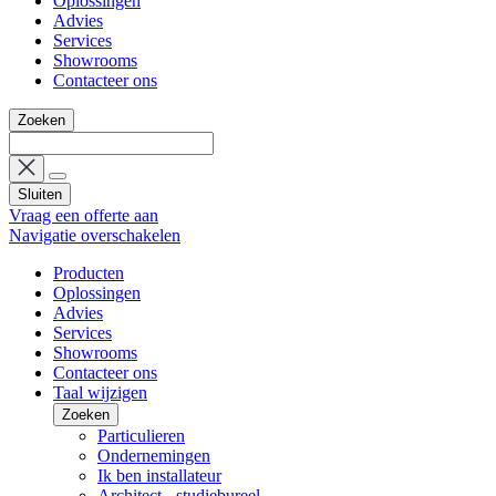
Oplossingen
Advies
Services
Showrooms
Contacteer ons
Zoeken
Sluiten
Vraag een offerte aan
Navigatie overschakelen
Producten
Oplossingen
Advies
Services
Showrooms
Contacteer ons
Taal wijzigen
Zoeken
Particulieren
Ondernemingen
Ik ben installateur
Architect - studiebureel