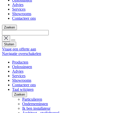
Oplossingen
Advies
Services
Showrooms
Contacteer ons
Zoeken
Sluiten
Vraag een offerte aan
Navigatie overschakelen
Producten
Oplossingen
Advies
Services
Showrooms
Contacteer ons
Taal wijzigen
Zoeken
Particulieren
Ondernemingen
Ik ben installateur
Architect - studiebureel