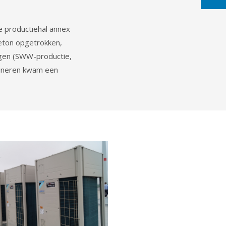
e productiehal annex
beton opgetrokken,
ngen (SWW-productie,
bineren kwam een