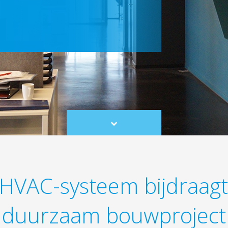
Scroll
to
content
HVAC-systeem bijdraag
duurzaam bouwproject