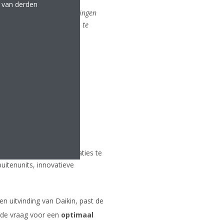
n in alle ruimtes en
e van derden
verschillende HVAC-oplossingen
 uit het Daikin-portfolio te
k door de seizoensprestaties te
uitenunits, innovatieve
een uitvinding van Daikin, past de
 de vraag voor een
optimaal