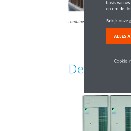
basis van uw
en om de do
Bekijk onze
combineren is een duurzaam en co
ALLES 
Cookie i
De Daikin V