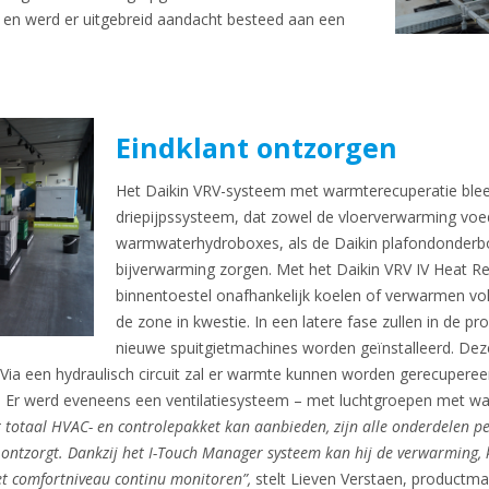
en werd er uitgebreid aandacht besteed aan een
Eindklant ontzorgen
Het Daikin VRV-systeem met warmterecuperatie bleek 
driepijpssysteem, dat zowel de vloerverwarming voed
warmwaterhydroboxes, als de Daikin plafondonderbo
bijverwarming zorgen. Met het Daikin VRV IV Heat R
binnentoestel onafhankelijk koelen of verwarmen 
de zone in kwestie. In een latere fase zullen in de 
nieuwe spuitgietmachines worden geïnstalleerd. Deze
Via een hydraulisch circuit zal er warmte kunnen worden gerecuperee
n. Er werd eveneens een ventilatiesysteem – met luchtgroepen met wa
 totaal HVAC- en controlepakket kan aanbieden, zijn alle onderdelen pe
 ontzorgt. Dankzij het I-Touch Manager systeem kan hij de verwarming, k
et comfortniveau continu monitoren”,
stelt Lieven Verstaen, productma