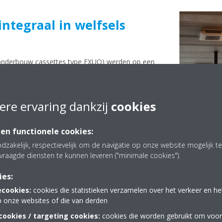
integraal in welfsels
d onderbouw cassettes type FXUQ) werden op een
onnen plafonds ingewerkt. Aangezien de bouwheer
ichtbaar bleef, werden de compacte koelleidingen
eidingen volledig ingewerkt in de structuur van de
ere ervaring dankzij
cookies
 en functionele cookies:
dzakelijk, respectievelijk om de navigatie op onze website mogelijk 
Duurzaam en coherent tot
vraagde diensten te kunnen leveren ("minimale cookies").
Voor aanvang van de werkzaamheden werd, via speci
ies:
gemaakt van dit project. Deze wees uit dat de kost p
ecookies:
cookies die statistieken verzamelen over het verkeer en h
ventileren en verwarmen 5 à 5,50 euro zou bedragen
p onze websites of die van derden
met de (later volgende) warmterecuperatie. Hiermee
ookies / targeting cookies:
cookies die worden gebruikt om voor