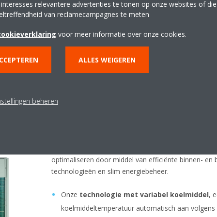
modelproject genoemd worden: het comfortgevoel ka
 interesses relevantere advertenties te tonen op onze websites of di
omstandigheden optimaal worden verzekerd
. “Door 
eltreffendheid van reclamecampagnes te meten
(SWW-productie, ventilatiesysteem, warmterecuperatie…)
cookieverklaring
voor meer informatie over onze cookies.
herent totaalconcept tot stand gekomen”,
besluit Lieven Verstaen.
ACCEPTEREN
ALLES WEIGEREN
nstellingen beheren
RV units
VRV-systemen van Daikin verlagen uw energieverbrui
optimaliseren door middel van efficiënte binnen- en b
technologieën en slim energiebeheer.
Onze
technologie met variabel koelmiddel
, 
koelmiddeltemperatuur automatisch aan volgens