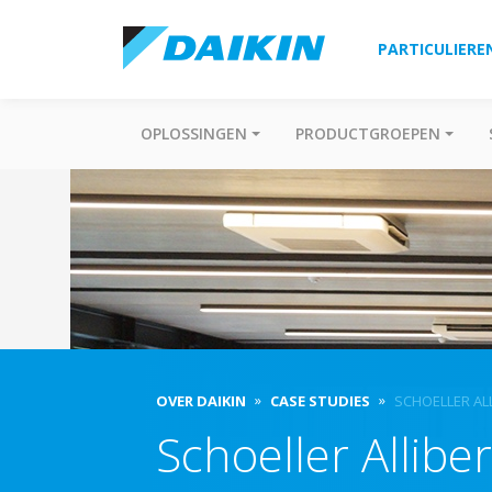
PARTICULIERE
OPLOSSINGEN
PRODUCTGROEPEN
OVER DAIKIN
CASE STUDIES
SCHOELLER AL
Schoeller Alliber