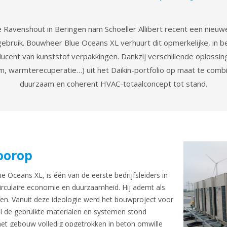
 Ravenshout in Beringen nam Schoeller Allibert recent een nieuw
gebruik. Bouwheer Blue Oceans XL verhuurt dit opmerkelijke, in 
cent van kunststof verpakkingen. Dankzij verschillende oplossi
em, warmterecuperatie…) uit het Daikin-portfolio op maat te com
duurzaam en coherent HVAC-totaalconcept tot stand.
oorop
 Oceans XL, is één van de eerste bedrijfsleiders in
irculaire economie en duurzaamheid. Hij ademt als
fen. Vanuit deze ideologie werd het bouwproject voor
j al de gebruikte materialen en systemen stond
et gebouw volledig opgetrokken in beton omwille