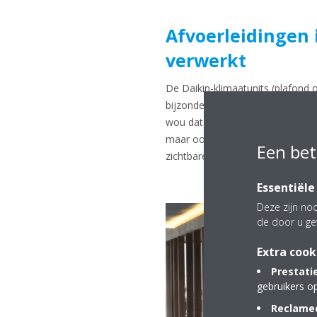
Afvoerleidingen 
verwerkt
De Daikin-klimaatunits (plafon
bijzondere manier tegen de bet
wou dat er geen enkele leiding z
maar ook de condenswater-afvoerl
Een bet
zichtbare betonnen welfsels.
Essentiële
Deze zijn noo
de door u ge
Extra cook
Prestati
gebruikers o
Reclamec